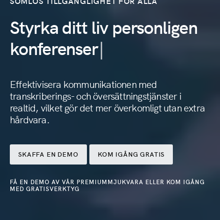
SÖMLÖS TILLGÄNGLIGHET FÖR ALLA
ev
Styrka ditt liv personligen
kon
konferenser
pr
Effektivisera kommunikationen med
transkriberings- och översättningstjänster i
realtid, vilket gör det mer överkomligt utan extra
hårdvara.
SKAFFA EN DEMO
KOM IGÅNG GRATIS
FÅ EN DEMO AV VÅR PREMIUMMJUKVARA ELLER KOM IGÅNG
MED GRATISVERKTYG